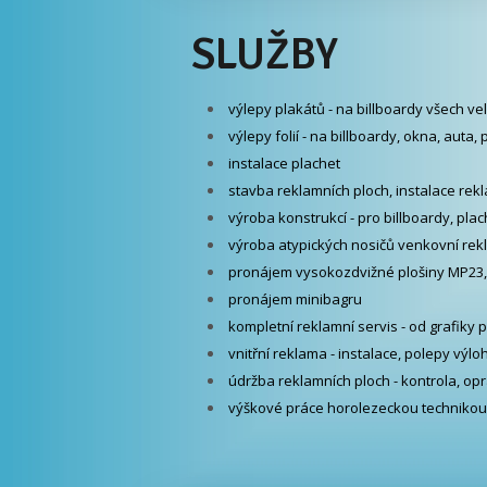
SLUŽBY
výlepy plakátů - na billboardy všech vel
výlepy folií - na billboardy, okna, auta
instalace plachet
stavba reklamních ploch, instalace rekl
výroba konstrukcí - pro billboardy, pla
výroba atypických nosičů venkovní rek
pronájem vysokozdvižné plošiny MP23
pronájem minibagru
kompletní reklamní servis - od grafiky 
vnitřní reklama - instalace, polepy výlo
údržba reklamních ploch - kontrola, op
výškové práce horolezeckou technikou