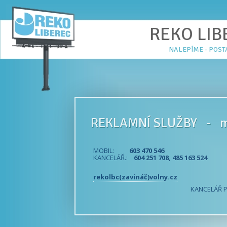
REKO LIBE
NALEPÍME - POS
REKLAMNÍ SLUŽBY - m
MOBIL:
603 470 546
KANCELÁŘ.:
604 251 708, 485 163 524
rekolbc(zavináč)volny.cz
KANCELÁŘ PO