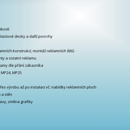
ikostí
, plastové desky a další povrchy
amních konstrukcí, montáž reklamních štítů
chty a ostatní reklamu
lamy dle přání zákazníka
, MP24, MP25
přes výrobu až po instalaci vč. nabídky reklamních ploch
h a stěn
ravy, změna grafiky