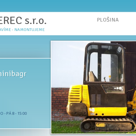
REC s.r.o.
PLOŠINA
SL
TAVÍME - NAMONTUJEME
inibagr
 - PÁ 8 - 15:00